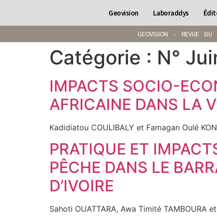
Geovision
Laboraddys
Édit
GEOVISION - REVUE DU 
Catégorie :
N° Ju
IMPACTS SOCIO-ECO
AFRICAINE DANS LA V
Kadidiatou COULIBALY et Famagan Oulé KO
PRATIQUE ET IMPACT
PÊCHE DANS LE BARRA
D’IVOIRE
Sahoti OUATTARA, Awa Timité TAMBOURA et