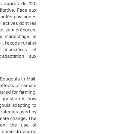
es auprès de 120
litative. Face aux
nautés paysannes
llectives dont les
s et semiprécoces,
le maraîchage, le
, l’exode rural et
, financières et
d’adaptation aux
 Bougoula in Mali.
effects of climate
ared for farming,
n question is how
goula adapting to
strategies used by
limate change. The
ion, the use of
d semi-structured