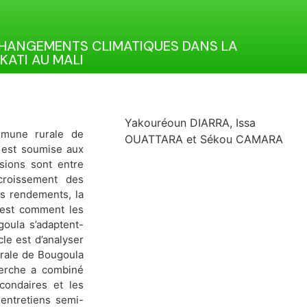
CHANGEMENTS CLIMATIQUES DANS LA
ATI AU MALI
Yakouréoun DIARRA, Issa
ommune rurale de
OUATTARA et Sékou CAMARA
e est soumise aux
sions sont entre
croissement des
es rendements, la
e est comment les
ula s’adaptent-
cle est d’analyser
urale de Bougoula
herche a combiné
econdaires et les
 entretiens semi-