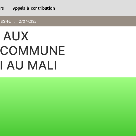
rs
Appels à contribution
SN-L : 2707-0395
 AUX
A COMMUNE
I AU MALI