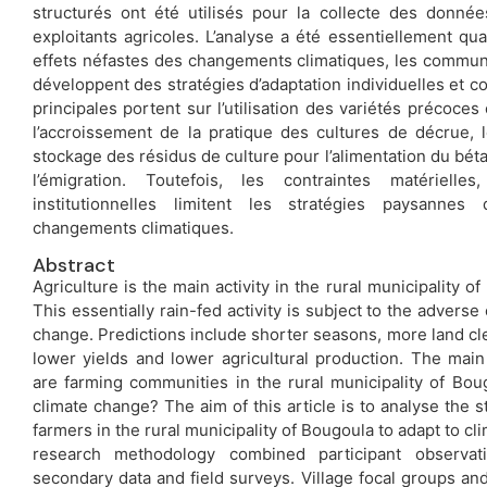
structurés ont été utilisés pour la collecte des donné
exploitants agricoles. L’analyse a été essentiellement qua
effets néfastes des changements climatiques, les commu
développent des stratégies d’adaptation individuelles et co
principales portent sur l’utilisation des variétés précoce
l’accroissement de la pratique des cultures de décrue, 
stockage des résidus de culture pour l’alimentation du bétail
l’émigration. Toutefois, les contraintes matérielles
institutionnelles limitent les stratégies paysannes 
changements climatiques.
Abstract
Agriculture is the main activity in the rural municipality of
This essentially rain-fed activity is subject to the adverse 
change. Predictions include shorter seasons, more land cle
lower yields and lower agricultural production. The mai
are farming communities in the rural municipality of Bou
climate change? The aim of this article is to analyse the 
farmers in the rural municipality of Bougoula to adapt to c
research methodology combined participant observat
secondary data and field surveys. Village focal groups an