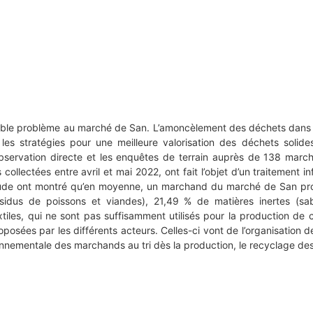
table problème au marché de San. L’amoncèlement des déchets dans c
r les stratégies pour une meilleure valorisation des déchets soli
bservation directe et les enquêtes de terrain auprès de 138 marc
lectées entre avril et mai 2022, ont fait l’objet d’un traitement in
étude ont montré qu’en moyenne, un marchand du marché de San pro
résidus de poissons et viandes), 21,49 % de matières inertes (s
iles, qui ne sont pas suffisamment utilisés pour la production de 
osées par les différents acteurs. Celles-ci vont de l’organisation de
ironnementale des marchands au tri dès la production, le recyclage des