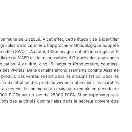
 commune de Glazoué. À cet effet, cette étude vise à identifier
s agricoles dans ce milieu. L’approche méthodologique adoptée
 du modèle SWOT. Au total, 138 ménages ont été interrogés et 9
édiaire du MAEP et de responsables d’Organisation paysannes
lation. À ce titre, cinq (5) acteurs (Producteurs, courtiers,
on des vivriers. Dans certains arrondissements comme Assanté
u produit. Ces ventes se font dans les maisons (11 %), dans les
 la distribution des produits vivriers notamment les marchés
t au revenu, le commerce du maïs par exemple en période de
 5000 F CFA sur un sac de 28000 FCFA. Si on suppose qu’elle
ctions des autorités communales dans le secteur doivent être