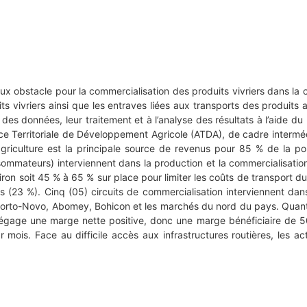
eux obstacle pour la commercialisation des produits vivriers dans la
ts vivriers ainsi que les entraves liées aux transports des produit
e des données, leur traitement et à l’analyse des résultats à l’aide
ce Territoriale de Développement Agricole (ATDA), de cadre interm
griculture est la principale source de revenus pour 85 % de la popu
ommateurs) interviennent dans la production et la commercialisati
ron soit 45 % à 65 % sur place pour limiter les coûts de transport d
(23 %). Cinq (05) circuits de commercialisation interviennent dans
orto-Novo, Abomey, Bohicon et les marchés du nord du pays. Quan
 dégage une marge nette positive, donc une marge bénéficiaire de
ois. Face au difficile accès aux infrastructures routières, les a