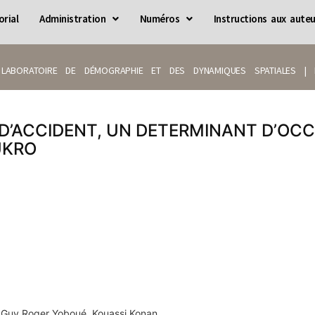
orial
Administration
Numéros
Instructions aux auteu
LABORATOIRE DE DÉMOGRAPHIE ET DES DYNAMIQUES SPATIALES | IS
 D’ACCIDENT, UN DETERMINANT D’OCC
UKRO
i Guy Roger Yoboué, Kouassi Konan.