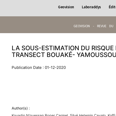
Geovision
Laboraddys
Édit
GEOVISION - REVUE DU 
LA SOUS-ESTIMATION DU RISQUE
TRANSECT BOUAKÉ- YAMOUSSO
Publication Date : 01-12-2020
Author(s) :
Kouadio N’guessan Roger Carmel, Silué Hetemin Cavalo, Koff