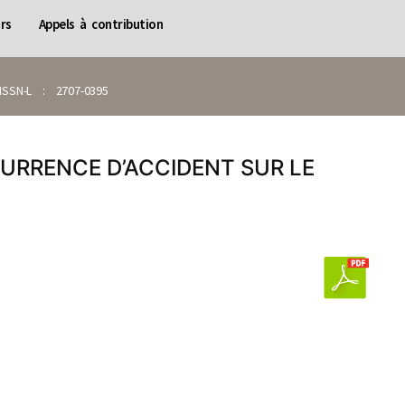
rs
Appels à contribution
SN-L : 2707-0395
URRENCE D’ACCIDENT SUR LE