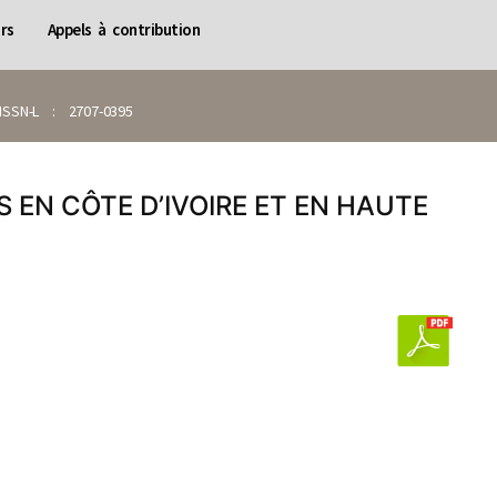
rs
Appels à contribution
SN-L : 2707-0395
EN CÔTE D’IVOIRE ET EN HAUTE