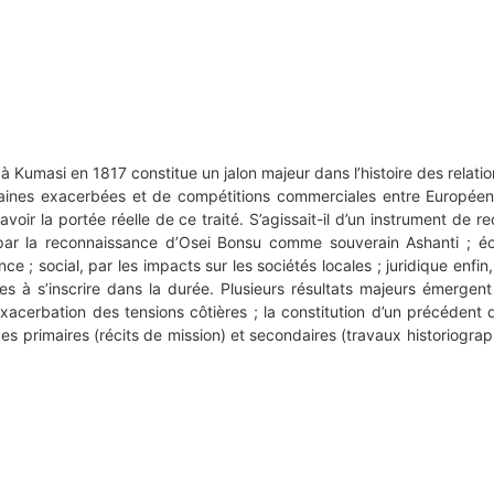
 à Kumasi en 1817 constitue un jalon majeur dans l’histoire des relati
icaines exacerbées et de compétitions commerciales entre Européen
ir la portée réelle de ce traité. S’agissait-il d’un instrument de 
, par la reconnaissance d’Osei Bonsu comme souverain Ashanti ; 
uence ; social, par les impacts sur les sociétés locales ; juridique enf
es à s’inscrire dans la durée. Plusieurs résultats majeurs émergen
 ; l’exacerbation des tensions côtières ; la constitution d’un précéd
ces primaires (récits de mission) et secondaires (travaux historiograp