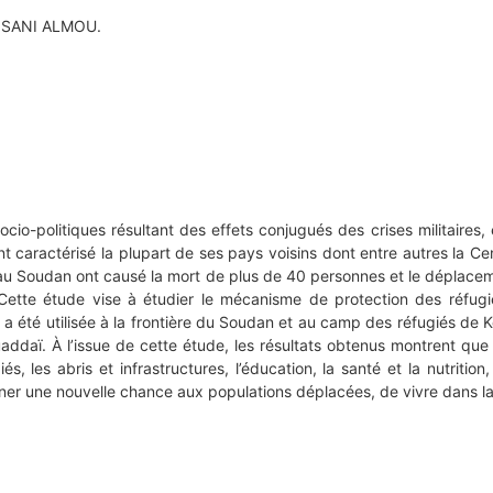
 SANI ALMOU.
io-politiques résultant des effets conjugués des crises militaires, 
 ayant caractérisé la plupart de ses pays voisins dont entre autres la
s au Soudan ont causé la mort de plus de 40 personnes et le déplac
. Cette étude vise à étudier le mécanisme de protection des réfug
 a été utilisée à la frontière du Soudan et au camp des réfugiés de
uaddaï. À l’issue de cette étude, les résultats obtenus montrent qu
s, les abris et infrastructures, l’éducation, la santé et la nutrition
er une nouvelle chance aux populations déplacées, de vivre dans la s