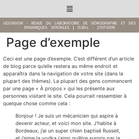
GEOVISION - REVUE DU LABORATOIRE DE DÉMOGRAPHIE ET DES
DYNAMIQUES SPATIALES | ISSN-L : 2707-0395
Page d’exemple
Ceci est une page d’exemple. C’est différent d’un article
de blog parce qu’elle restera au même endroit et
apparaîtra dans la navigation de votre site (dans la
plupart des thèmes). La plupart des gens commencent
par une page « À propos » qui les présente aux
personnes visitant le site. Cela pourrait ressembler à
quelque chose comme cela :
Bonjour ! Je suis un mécanicien qui aspire à
devenir acteur, et voici mon site. J’habite à
Bordeaux, j’ai un super chien baptisé Russell,
et j’aime la vodka (ainsi qu’être surpris par la